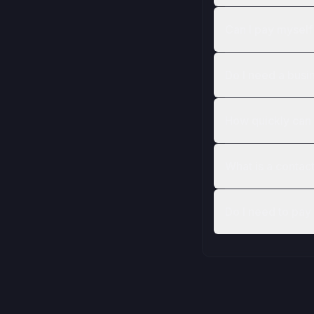
Can I pay mysel
Do I need a bus
How quickly can 
What is a contac
Do I need to pay 