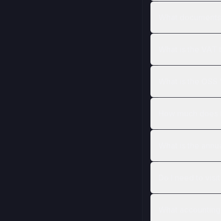
What documents a
What is the VAT 
What is the OSS 
How much does E
What is the annu
Do I need to vis
What accounting