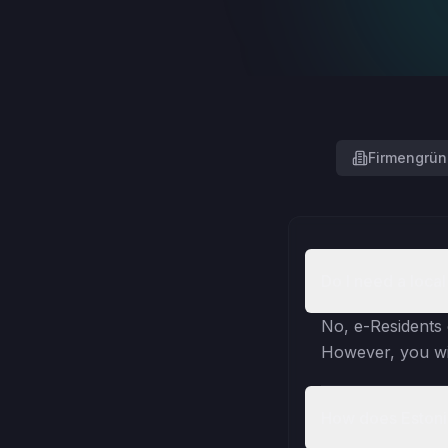
Firmengrü
Do I need a loca
No, e-Residents 
However, you wil
How does Estoni