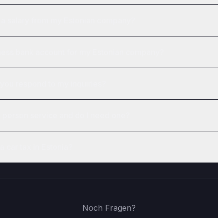
f a salary from my Estonian company?
iness bank account for my Estonian company?
you respond to my inquiries?
t person service and do I need one?
a car tax in Estonia?
Noch Fragen?