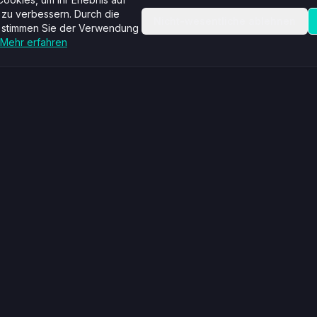
 zu verbessern. Durch die
Nicht-wesentliche ablehnen
 stimmen Sie der Verwendung
Mehr erfahren
stungen
Unternehmen
ng
Über uns
atung
Blog
atung
FAQ
Tools