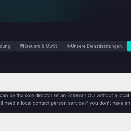
ndung
Steuern & MwSt
Unsere Dienstleistungen
l director for an Estonian OÜ company?
can be the sole director of an Estonian OÜ without a local d
l need a local contact person service if you don't have an o
a's 0% corporate tax work?