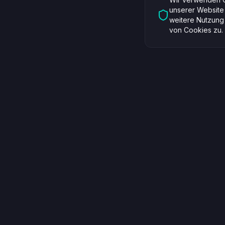
unserer Website
weitere Nutzung
von Cookies zu.
Tax Owl OÜ
Dienstlei
Company Number: 16831281
Buchhaltu
VAT: EE102662469
Steuerber
Paekalda tn 14-13, 13628 Tallinn, Estonia
Rechtsber
info@taxowl.ee
Preise
Mo - Fr: 9:00 - 18:00