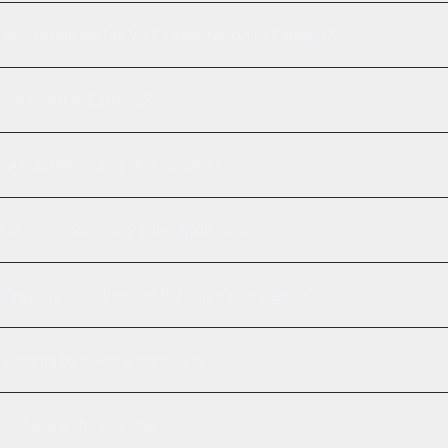
re required for VAT registration in Estonia?
threshold in Estonia?
VAT scheme and do I need it?
stonian company formation cost?
al report deadline for Estonian companies?
it Estonia to open a company?
 software do you use?