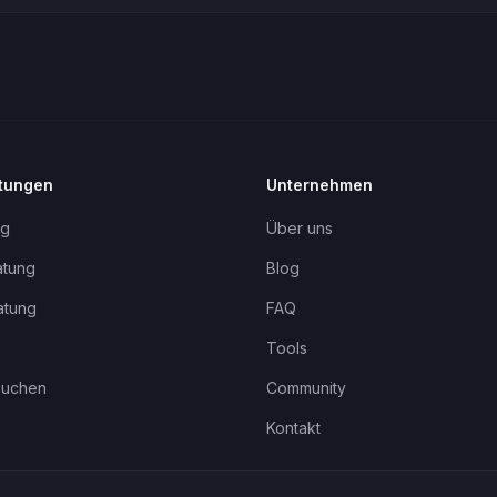
stungen
Unternehmen
ng
Über uns
atung
Blog
atung
FAQ
Tools
buchen
Community
Kontakt