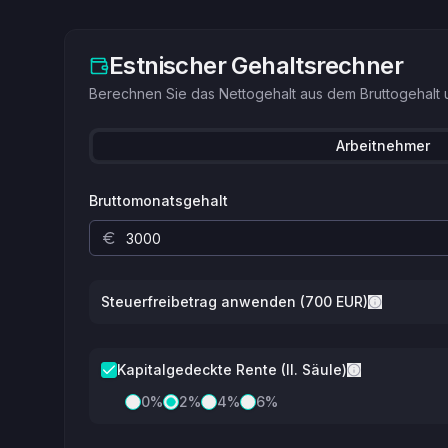
Estnischer Gehaltsrechner
Berechnen Sie das Nettogehalt aus dem Bruttogehalt u
Arbeitnehmer
Bruttomonatsgehalt
Steuerfreibetrag anwenden (700 EUR)
Kapitalgedeckte Rente (II. Säule)
0
%
2
%
4
%
6
%