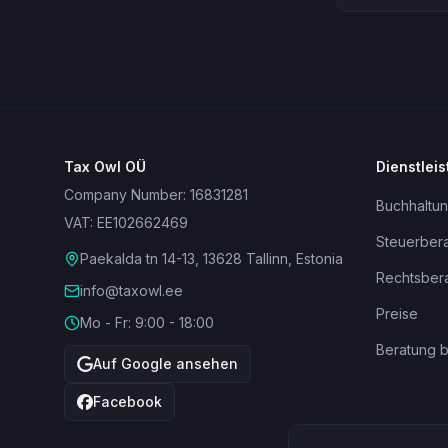
Tax Owl OÜ
Dienstlei
Company Number: 16831281
Buchhaltu
VAT: EE102662469
Steuerber
Paekalda tn 14-13, 13628 Tallinn, Estonia
Rechtsber
info@taxowl.ee
Preise
Mo - Fr: 9:00 - 18:00
Beratung 
Auf Google ansehen
Facebook