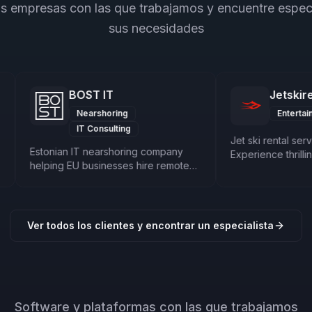
s empresas con las que trabajamos y encuentre especi
sus necesidades
BOST IT
Jetskirent
Nearshoring
Entertainmen
IT Consulting
Jet ski rental service i
Estonian IT nearshoring company
Experience thrilling w
helping EU businesses hire remote
with professional equ
staff from Macedonia. Staff
safety guidance.
augmentation, software
development, testing, and
cybersecurity services.
Ver todos los clientes y encontrar un especialista
Software y plataformas con las que trabajamos