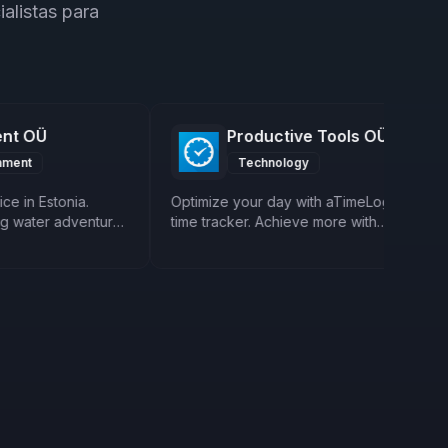
alistas para
 OÜ
Productive Tools OÜ
t
Technology
n Estonia.
Optimize your day with aTimeLogger
Pr
ater adventures
time tracker. Achieve more with
fo
ipment and
personalized insights, streamlined
ful
task management, and habits that
de
last. Elevate your productivity to new
re
heights.