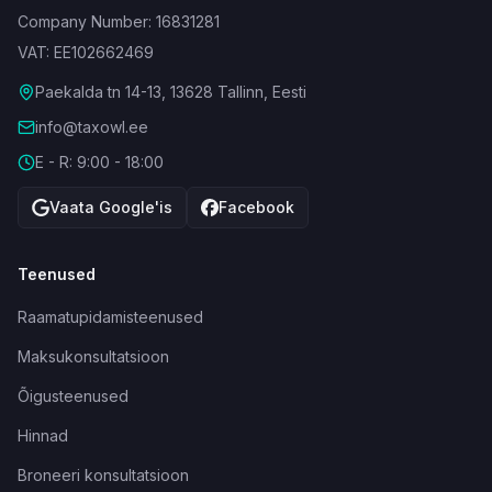
Company Number: 16831281
VAT: EE102662469
Paekalda tn 14-13, 13628 Tallinn, Eesti
info@taxowl.ee
E - R: 9:00 - 18:00
Vaata Google'is
Facebook
Teenused
Raamatupidamisteenused
Maksukonsultatsioon
Õigusteenused
Hinnad
Broneeri konsultatsioon