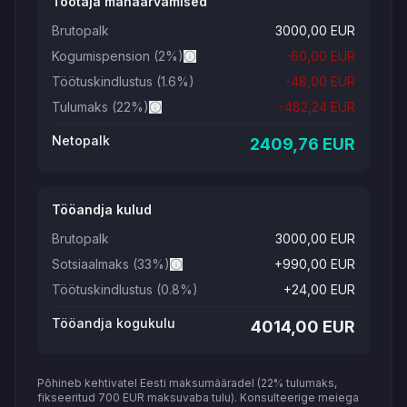
Töötaja mahaarvamised
Brutopalk
3000,00
EUR
Kogumispension
(
2
%)
-
60,00
EUR
Töötuskindlustus
(1.6%)
-
48,00
EUR
Tulumaks
(22%)
-
482,24
EUR
Netopalk
2409,76
EUR
Tööandja kulud
Brutopalk
3000,00
EUR
Sotsiaalmaks
(33%)
+
990,00
EUR
Töötuskindlustus
(0.8%)
+
24,00
EUR
Tööandja kogukulu
4014,00
EUR
Põhineb kehtivatel Eesti maksumääradel (22% tulumaks,
fikseeritud 700 EUR maksuvaba tulu). Konsulteerige meiega