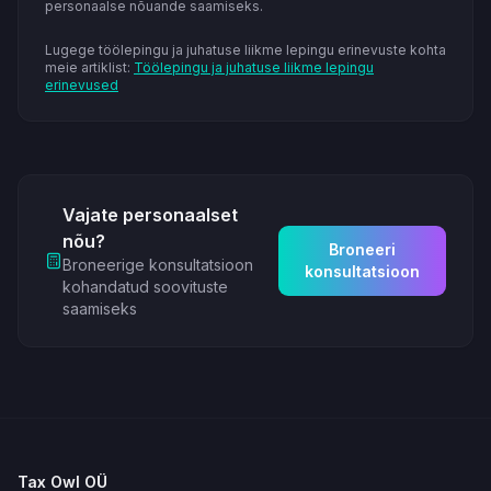
personaalse nõuande saamiseks.
Lugege töölepingu ja juhatuse liikme lepingu erinevuste kohta
meie artiklist:
Töölepingu ja juhatuse liikme lepingu
erinevused
Vajate personaalset
nõu?
Broneeri
Broneerige konsultatsioon
konsultatsioon
kohandatud soovituste
saamiseks
Tax Owl OÜ