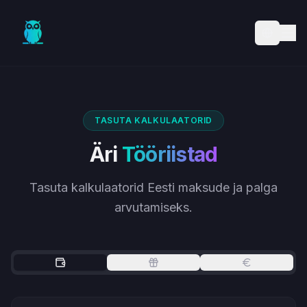
Skip to main content
TASUTA KALKULAATORID
Äri
Tööriistad
Tasuta kalkulaatorid Eesti maksude ja palga
arvutamiseks.