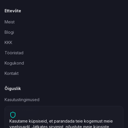
Ettevõte
Meist
Blogi
KKK
Tööriistad
Kogukond
Kontakt
Õiguslik
Kasutustingimused
Küpsiste poliitika
Kasutame küpsiseid, et parandada teie kogemust meie
veebisaidil. Jätkates sirvimist, nõustute meie küpsiste