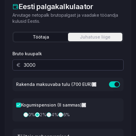
Eesti palgakalkulaator
Arvutage netopalk brutopalgast ja vaadake tööandja
kulusid Eestis.
Töötaja
Juhatuse liige
Bruto kuupalk
Rakenda maksuvaba tulu (700 EUR)
Kogumispension (II sammas)
0
%
2
%
4
%
6
%