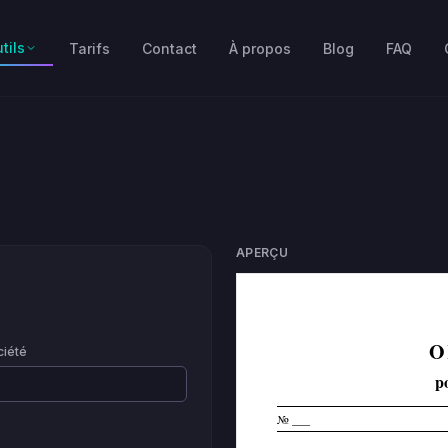
tils
Tarifs
Contact
À propos
Blog
FAQ
APERÇU
O
iété
p
№
___