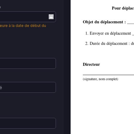
e
Pour déplac
Objet du déplacement :
___
ieure à la date de début du
Envoyer en déplacement
Durée du déplacement : d
Directeur
(signature, nom complet)