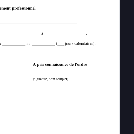
ement professionnel
____________________
_____________________________________
____________________
____________________
à
.
___________
___________
u
au
(___ jours calendaires)
.
A pris connaissance de l'ordre
(signature, nom complet)