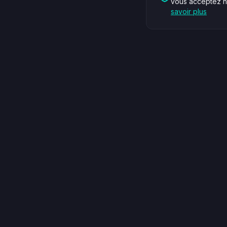
vous acceptez no
savoir plus
Tax Owl OÜ
Services
Company Number: 16831281
Services 
VAT: EE102662469
Conseil fis
Paekalda tn 14-13, 13628 Tallinn, Estonie
Services j
info@taxowl.ee
Tarifs
Lun - Ven : 9h00 - 18h00
Réserver u
Voir sur Google
Facebook