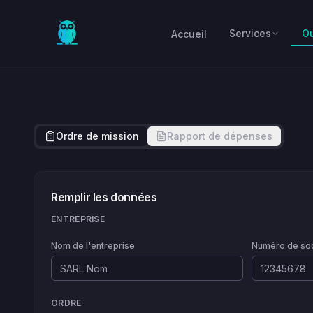
Skip to main content
Services
Ou
Accueil
Ordre de mission
Rapport de dépenses
Remplir les données
ENTREPRISE
Nom de l'entreprise
Numéro de soc
ORDRE