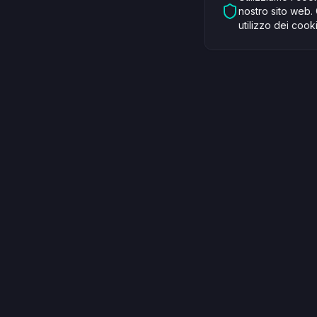
nostro sito web. 
utilizzo dei cook
Tax Owl OÜ
Servizi
Company Number: 16831281
Servizi con
VAT: EE102662469
Consulenza
Paekalda tn 14-13, 13628 Tallinn, Estonia
Servizi lega
info@taxowl.ee
Prezzi
Lun - Ven: 9:00 - 18:00
Prenota c
Vedi su Google
Facebook