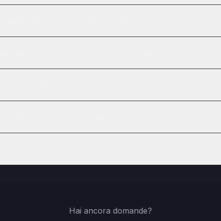
f a salary from my Estonian company?
iness bank account for my Estonian company?
you respond to my inquiries?
t person service and do I need one?
a car tax in Estonia?
Hai ancora domande?