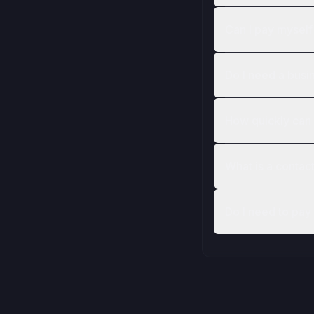
Can I pay mysel
Do I need a bus
How quickly can 
What is a contac
Do I need to pay 