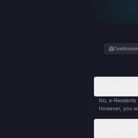
Costituzion
Do I need a loca
No, e-Residents 
However, you wil
How does Estoni