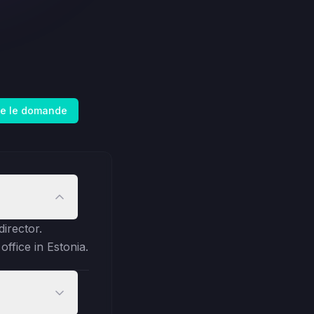
te le domande
irector.
ffice in Estonia.