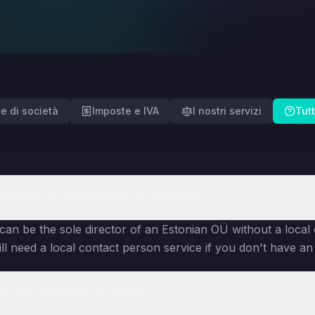
e di società
Imposte e IVA
I nostri servizi
Tut
l director for an Estonian OÜ company?
can be the sole director of an Estonian OÜ without a local d
l need a local contact person service if you don't have an o
a's 0% corporate tax work?