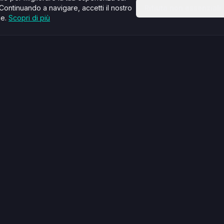
Continuando a navigare, accetti il nostro
Rifiuta non essenziali
ie.
Scopri di più
Azienda
tabili
Chi siamo
 fiscale
Blog
li
FAQ
Strumenti
onsulenza
Community