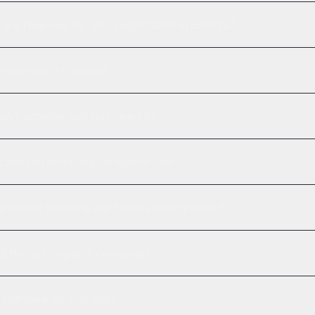
re required for VAT registration in Estonia?
threshold in Estonia?
VAT scheme and do I need it?
stonian company formation cost?
al report deadline for Estonian companies?
it Estonia to open a company?
 software do you use?