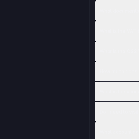
What documents a
What is the VAT 
What is the OSS 
How much does E
What is the annu
Do I need to vis
What accounting