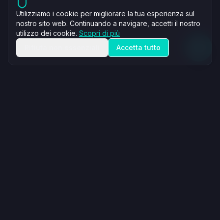
Utilizziamo i cookie per migliorare la tua esperienza sul
nostro sito web. Continuando a navigare, accetti il nostro
utilizzo dei cookie.
Scopri di più
Rifiuta non essenziali
Accetta tutto
Tax Owl OÜ
Company Number: 16831281
VAT: EE102662469
Paekalda tn 14-13, 13628 Tallinn, Estonia
info@taxowl.ee