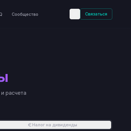
Связаться
Q
Сообщество
ы
 и расчета
Налог на дивиденды