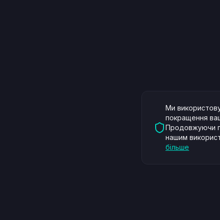
Ми використову
покращення ваш
Продовжуючи п
нашим використ
більше