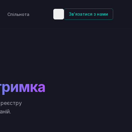
Зв'язатися з нами
Спільнота
тримка
 реєстру
аній.