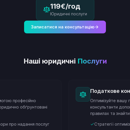
119€/год
Юридичні послуги
Записатися на консультацію
Наші юридичні
Послуги
Податкове ко
омогою професійно
Оптимізуйте вашу 
 юридично обґрунтовані
консультанти допо
правилах та знайт
ори про надання послуг
Стратегії оптиміз