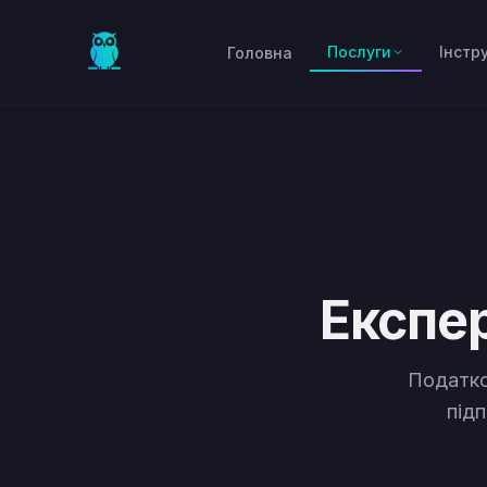
Skip to main content
Послуги
Інстр
Головна
Експе
Податко
підп