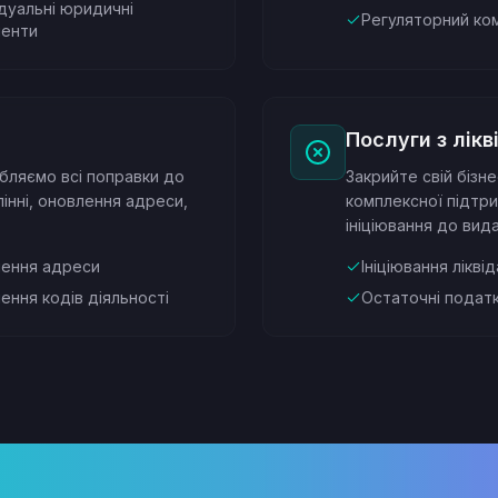
ідуальні юридичні
Регуляторний ко
енти
Послуги з лікв
обляємо всі поправки до
Закрийте свій біз
лінні, оновлення адреси,
комплексної підтри
ініціювання до вид
ення адреси
Ініціювання ліквід
ення кодів діяльності
Остаточні податк