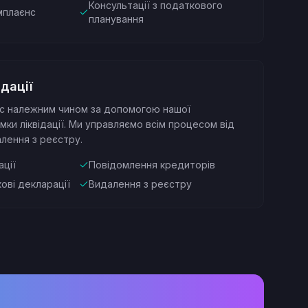
Консультації з податкового
мплаєнс
планування
ідації
нес належним чином за допомогою нашої
мки ліквідації. Ми управляємо всім процесом від
алення з реєстру.
ації
Повідомлення кредиторів
ові декларації
Видалення з реєстру