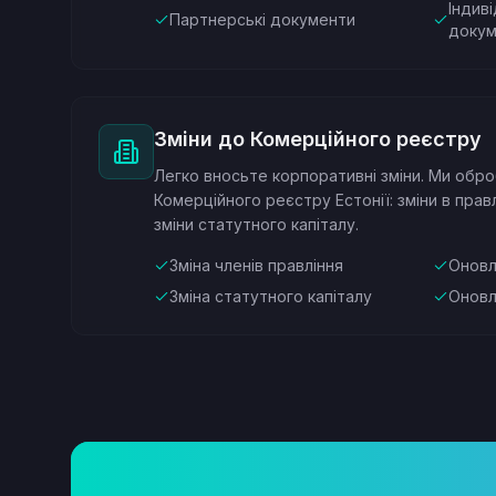
Індив
Партнерські документи
докум
Зміни до Комерційного реєстру
Легко вносьте корпоративні зміни. Ми обр
Комерційного реєстру Естонії: зміни в прав
зміни статутного капіталу.
Зміна членів правління
Оновл
Зміна статутного капіталу
Оновл