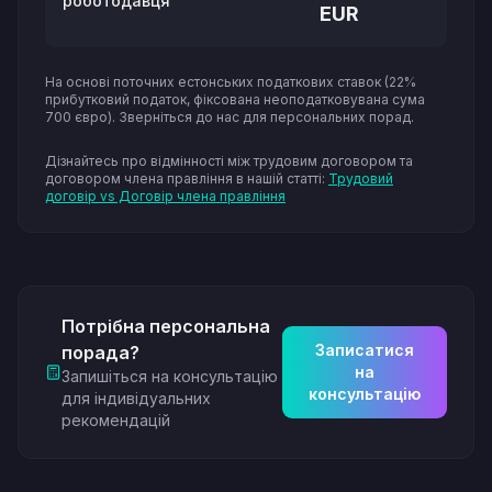
роботодавця
EUR
На основі поточних естонських податкових ставок (22%
прибутковий податок, фіксована неоподатковувана сума
700 євро). Зверніться до нас для персональних порад.
Дізнайтесь про відмінності між трудовим договором та
договором члена правління в нашій статті:
Трудовий
договір vs Договір члена правління
Потрібна персональна
Записатися
порада?
на
Запишіться на консультацію
консультацію
для індивідуальних
рекомендацій