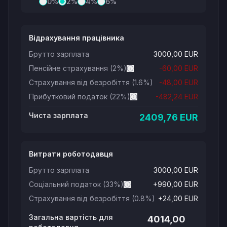
0
%
2
%
4
%
6
%
Відрахування працівника
Брутто зарплата
3000,00
EUR
Пенсійне страхування
(
2
%)
-
60,00
EUR
Страхування від безробіття
(1.6%)
-
48,00
EUR
Прибутковий податок
(22%)
-
482,24
EUR
Чиста зарплата
2409,76
EUR
Витрати роботодавця
Брутто зарплата
3000,00
EUR
Соціальний податок
(33%)
+
990,00
EUR
Страхування від безробіття
(0.8%)
+
24,00
EUR
Загальна вартість для
4014,00